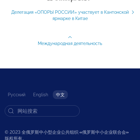
Делегация «ОПОРЫ РОССИИ» участвует в Кантонской
ярмарке в Китае
Международная деятельность
Русский
English
中文
© 2023 全俄罗斯中小型企业公共组织
«
俄罗斯中小企业联合会
»
版权所有。