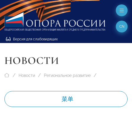
CN
Версия для слабовидящих
НОВОСТИ
Новости
Региональное развитие
菜单