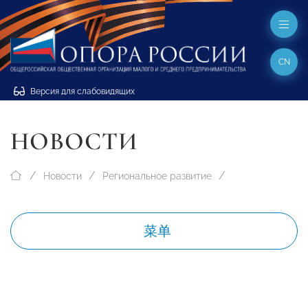
CN
Версия для слабовидящих
НОВОСТИ
Новости
Региональное развитие
菜单