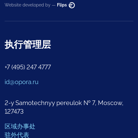
Website developed by —
Flips
执行管理层
+7 (495) 247 4777
id@opora.ru
2-y Samotechnyy pereulok № 7, Moscow,
127473
区域办事处
驻外代表