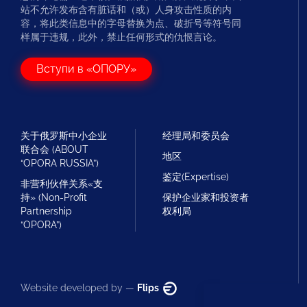
站不允许发布含有脏话和（或）人身攻击性质的内
容，将此类信息中的字母替换为点、破折号等符号同
样属于违规，此外，禁止任何形式的仇恨言论。
Вступи в «ОПОРУ»
关于俄罗斯中小企业
经理局和委员会
联合会 (ABOUT
地区
“OPORA RUSSIA”)
鉴定(Expertise)
非营利伙伴关系«支
持» (Non-Profit
保护企业家和投资者
Partnership
权利局
“OPORA”)
Website developed by —
Flips