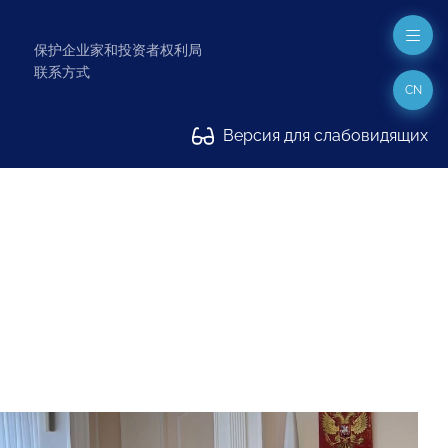
保护企业家和投资者权利局
联系方式
CN
Версия для слабовидящих