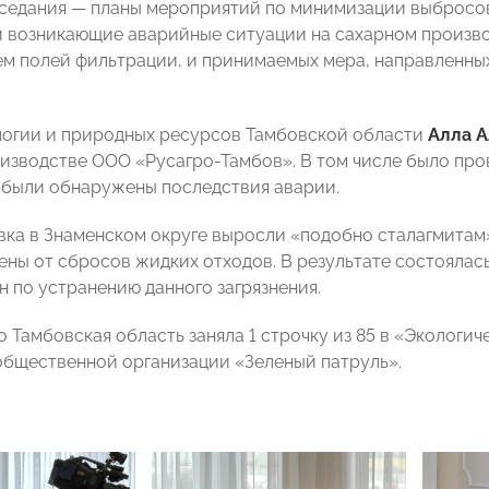
аседания — планы мероприятий по минимизации выбросо
 возникающие аварийные ситуации на сахарном произво
м полей фильтрации, и принимаемых мера, направленны
огии и природных ресурсов Тамбовской области
Алла 
изводстве ООО «Русагро-Тамбов». В том числе было про
 были обнаружены последствия аварии.
вка в Знаменском округе выросли «подобно сталагмитам
ены от сбросов жидких отходов. В результате состоялась
н по устранению данного загрязнения.
о Тамбовская область заняла 1 строчку из 85 в «Экологи
бщественной организации «Зеленый патруль».