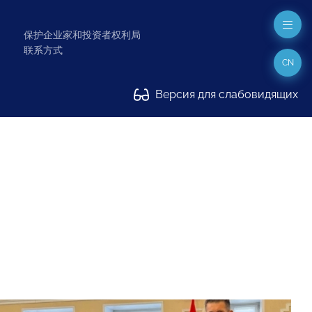
保护企业家和投资者权利局
联系方式
CN
Версия для слабовидящих