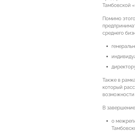
Тамбовской 
Помимо этого
предпринимат
среднего бизн
генераль
индивиду
директор
Также в рамк
который расс
возможности 
В завершение
о межрег
Тамбовско