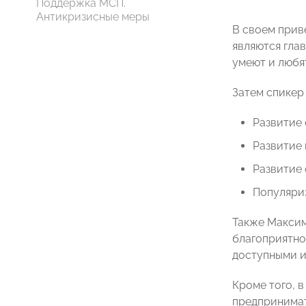
Поддержка МСП.
Антикризисные меры
В своем прив
являются гла
умеют и любя
Затем спикер
Развитие
Развитие
Развитие
Популяри
Также Максим
благоприятно
доступными и
Кроме того, 
предпринимат