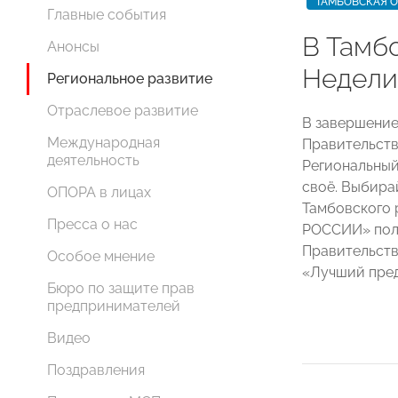
ТАМБОВСКАЯ 
Главные события
В Тамб
Анонсы
Недели
Региональное развитие
Отраслевое развитие
В завершение
Международная
Правительств
деятельность
Региональный
своё. Выбира
ОПОРА в лицах
Тамбовского 
Пресса о нас
РОССИИ» полу
Правительств
Особое мнение
«Лучший пре
Бюро по защите прав
предпринимателей
Видео
Поздравления