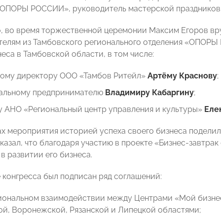
«ОПОРЫ РОССИИ», руководитель мастерской празднико
, во время торжественной церемонии Максим Егоров вр
елям из Тамбовского регионального отделения «ОПОРЫ 
еса в Тамбовской области, в том числе:
ному директору ООО «Тамбов Ритейл»
Артёму Краснову
;
альному предпринимателю
Владимиру Кабаргину
;
у АНО «Региональный центр управления и культуры»
Еле
ах мероприятия историей успеха своего бизнеса подели
казал, что благодаря участию в проекте «Бизнес-завтра
в развитии его бизнеса.
 конгресса был подписан ряд соглашений:
иональном взаимодействии между Центрами «Мой бизне
й, Воронежской, Рязанской и Липецкой областями;