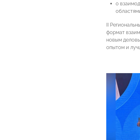
о взаимо
областям
II Региональ
формат взаим
новым деловы
опытом и луч