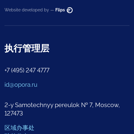
Website developed by —
Flips
执行管理层
+7 (495) 247 4777
id@opora.ru
2-y Samotechnyy pereulok № 7, Moscow,
127473
区域办事处