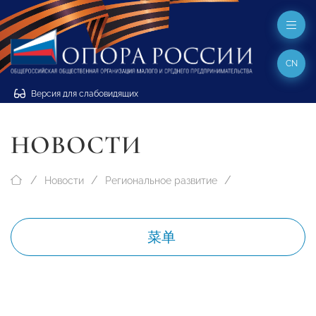
CN
Версия для слабовидящих
НОВОСТИ
Новости
Региональное развитие
菜单