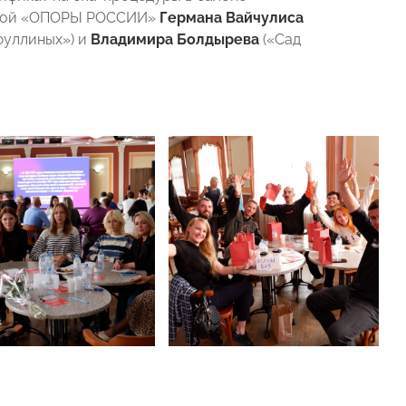
нской «ОПОРЫ РОССИИ»
Германа Вайчулиса
уллиных») и
Владимира Болдырева
(«Сад