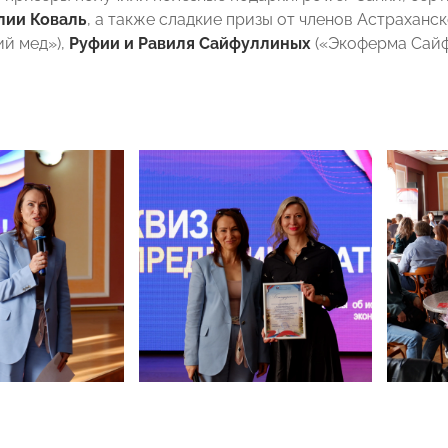
ии Коваль
, а также сладкие призы от членов Астраха
ий мед»),
Руфии и Равиля Сайфуллиных
(«Экоферма Сайф