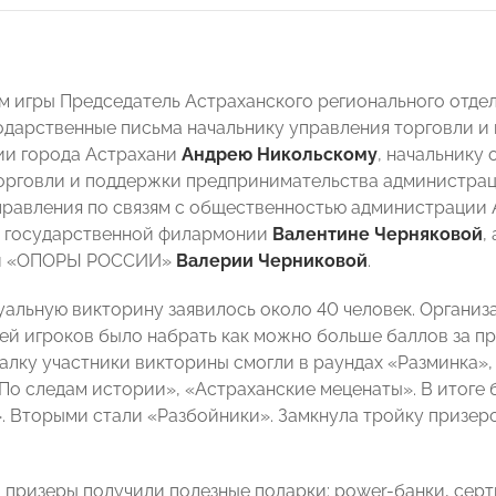
м игры Председатель Астраханского регионального от
одарственные письма начальнику управления торговли 
ии города Астрахани
Андрею Никольскому
, начальнику
орговли и поддержки предпринимательства администра
правления по связям с общественностью администрации
й государственной филармонии
Валентине Черняковой
,
ой «ОПОРЫ РОССИИ»
Валерии Черниковой
.
уальную викторину заявилось около 40 человек. Организ
чей игроков было набрать как можно больше баллов за п
калку участники викторины смогли в раундах «Разминка»,
«По следам истории», «Астраханские меценаты». В итоге
 Вторыми стали «Разбойники». Замкнула тройку призер
 призеры получили полезные подарки: power-банки, серт