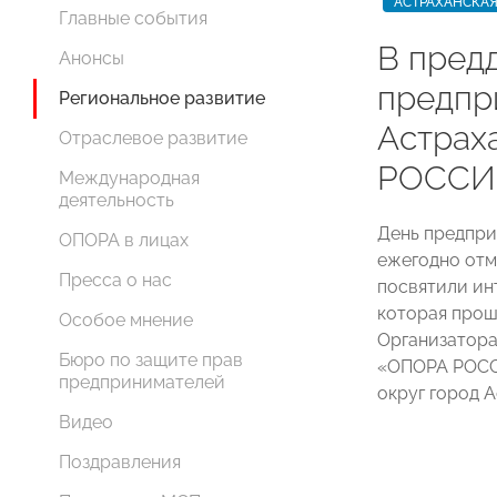
АСТРАХАНСКАЯ
Главные события
В пред
Анонсы
предпр
Региональное развитие
Астрах
Отраслевое развитие
РОССИИ
Международная
деятельность
День предпри
ОПОРА в лицах
ежегодно отм
Пресса о нас
посвятили ин
которая прош
Особое мнение
Организатора
Бюро по защите прав
«ОПОРА РОСС
предпринимателей
округ город А
Видео
Поздравления