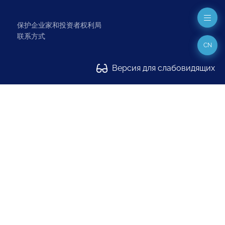
保护企业家和投资者权利局
联系方式
CN
Версия для слабовидящих