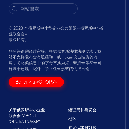
© 2023 全俄罗斯中小型企业公共组织
«
俄罗斯中小企
业联合会
»
版权所有。
您的评论需经过审核。根据俄罗斯法律法规要求，我
站不允许发布含有脏话和（或）人身攻击性质的内
容，将此类信息中的字母替换为点、破折号等符号同
样属于违规，此外，禁止任何形式的仇恨言论。
Вступи в «ОПОРУ»
关于俄罗斯中小企业
经理局和委员会
联合会 (ABOUT
地区
“OPORA RUSSIA”)
鉴定(Expertise)