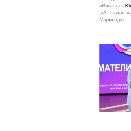
«Вивасан»
Юл
(«Астраханск
Маринад»).