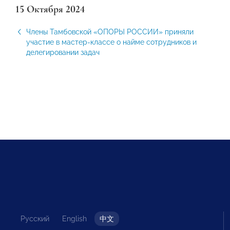
15 Октября 2024
Члены Тамбовской «ОПОРЫ РОССИИ» приняли
участие в мастер-классе о найме сотрудников и
делегировании задач
Русский
English
中文