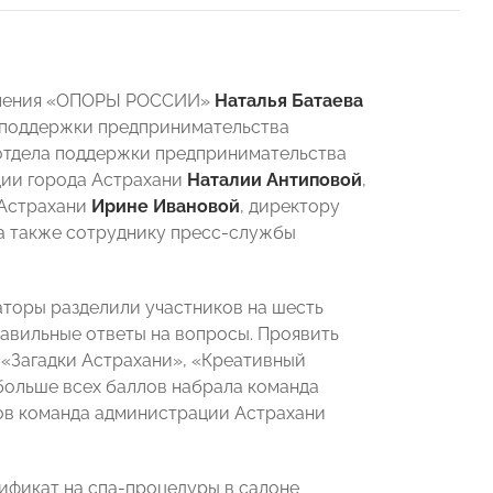
деления «ОПОРЫ РОССИИ»
Наталья Батаева
и поддержки предпринимательства
 отдела поддержки предпринимательства
ции города Астрахани
Наталии Антиповой
,
 Астрахани
Ирине Ивановой
, директору
 а также сотруднику пресс-службы
аторы разделили участников на шесть
равильные ответы на вопросы. Проявить
 «Загадки Астрахани», «Креативный
 больше всех баллов набрала команда
ов команда администрации Астрахани
ификат на спа-процедуры в салоне