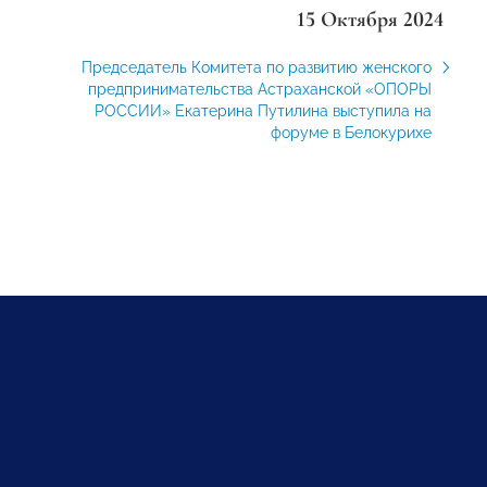
15 Октября 2024
Председатель Комитета по развитию женского
предпринимательства Астраханской «ОПОРЫ
РОССИИ» Екатерина Путилина выступила на
форуме в Белокурихе