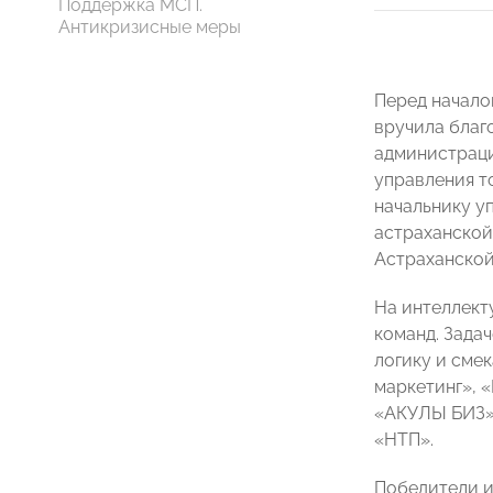
Поддержка МСП.
Антикризисные меры
Перед начало
вручила благ
администрац
управления т
начальнику у
астраханско
Астраханск
На интеллект
команд. Зада
логику и сме
маркетинг», 
«АКУЛЫ БИЗ».
«НТП».
Победители и