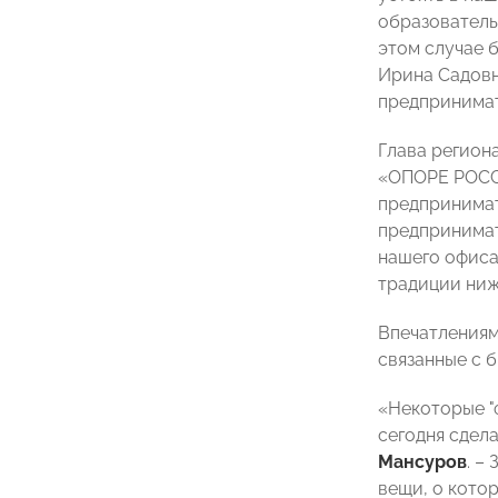
образователь
этом случае 
Ирина Садовн
предпринимат
Глава регион
«ОПОРЕ РОССИ
предпринимат
предпринимат
нашего офиса
традиции ниж
Впечатлениям
связанные с 
«Некоторые "
сегодня сдел
Мансуров
. –
вещи, о кото