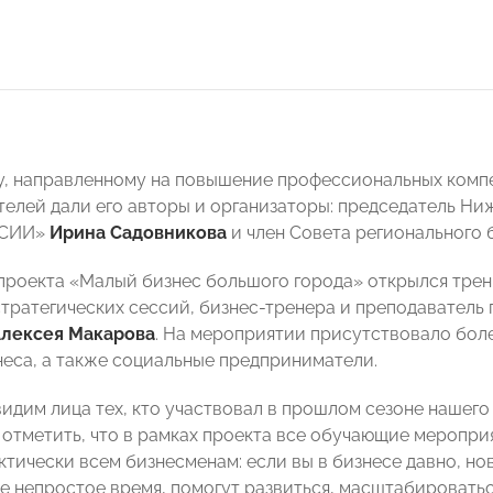
у, направленному на повышение профессиональных комп
елей дали его авторы и организаторы: председатель Ни
ССИИ»
Ирина Садовникова
и член Совета регионального
проекта «Малый бизнес большого города» открылся тре
тратегических сессий, бизнес-тренера и преподавател
лексея Макарова
. На мероприятии присутствовало боле
неса, а также социальные предприниматели.
видим лица тех, кто участвовал в прошлом сезоне нашего
я отметить, что в рамках проекта все обучающие меропри
ктически всем бизнесменам: если вы в бизнесе давно, но
е непростое время, помогут развиться, масштабироваться