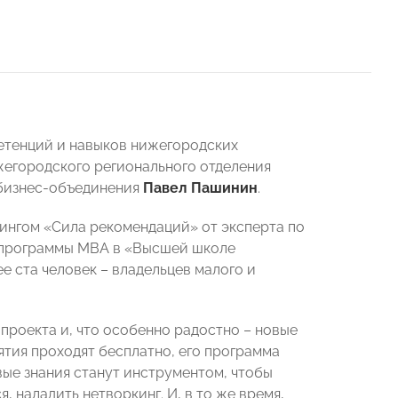
етенций и навыков нижегородских
жегородского регионального отделения
 бизнес-объединения
Павел Пашинин
.
нингом
«Сила рекомендаций» от эксперта по
ь программы MBA в «Высшей школе
е ста человек – владельцев малого и
 проекта и, что особенно радостно – новые
ятия проходят бесплатно, его программа
вые знания станут инструментом, чтобы
, наладить нетворкинг. И, в то же время,