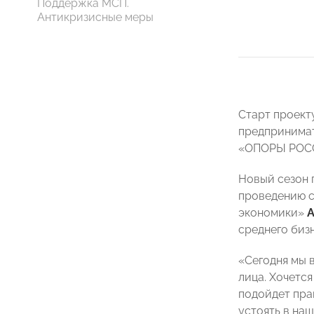
Поддержка МСП.
Антикризисные меры
Старт проект
предпринимат
«ОПОРЫ РО
Новый сезон 
проведению с
экономики»
А
среднего биз
«Сегодня мы 
лица. Хочетс
подойдет пра
устоять в наш