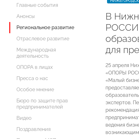
НИЖЕГОРОДСК
Главные события
В Нижн
Анонсы
РОССИИ
Региональное развитие
образо
Отраслевое развитие
для пр
Международная
деятельность
25 апреля Ни
ОПОРА в лицах
«ОПОРЫ РОСС
Пресса о нас
«Малый бизне
предоставляе
Особое мнение
образователь
Бюро по защите прав
экспертов. П
предпринимателей
рекомендация
предпринимат
Видео
ведения бизн
Поздравления
возникающим