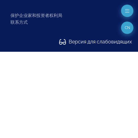
保护企业家和投资者权利局
联系方式
CN
Версия для слабовидящих