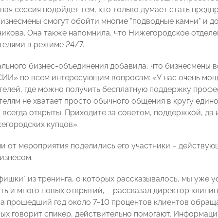
ная сессия подойдет тем, кто только думает стать предп
бизнесмены смогут обойти многие "подводные камни" и д
икова. Она также напомнила, что Нижегородское отдел
елями в режиме 24/7.
ального бизнес-объединения добавила, что бизнесмены в
И» по всем интересующим вопросам: «У нас очень мощ
елей, где можно получить бесплатную поддержку профе
елям не хватает просто обычного общения в кругу един
 всегда открыты. Приходите за советом, поддержкой, да 
егородских купцов».
и от мероприятия поделились его участники – действую
бизнесом.
фишки" из тренинга, о которых рассказывалось, мы уже у
ать и много новых открытий, – рассказал директор клин
 За прошедший год около 7–10 процентов клиентов обращ
рых говорит спикер, действительно помогают. Информация