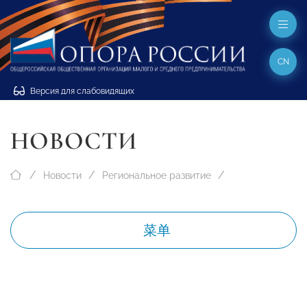
CN
Версия для слабовидящих
НОВОСТИ
Новости
Региональное развитие
菜单