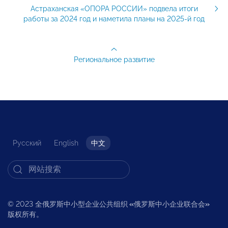
Астраханская «ОПОРА РОССИИ» подвела итоги
работы за 2024 год и наметила планы на 2025-й год
Региональное развитие
Русский
English
中文
© 2023 全俄罗斯中小型企业公共组织
«
俄罗斯中小企业联合会
»
版权所有。