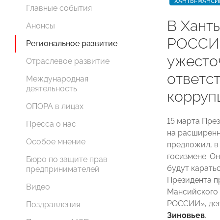
ХАНТЫ-МАНСИ
Главные события
В Хант
Анонсы
РОССИ
Региональное развитие
ужесто
Отраслевое развитие
ответс
Международная
деятельность
корруп
ОПОРА в лицах
15 марта Пре
Пресса о нас
на расширенн
Особое мнение
предложил, в
госизмене. Он
Бюро по защите прав
будут каратьс
предпринимателей
Президента п
Видео
Мансийского
РОССИИ», де
Поздравления
Зиновьев
.