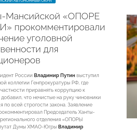
ЙСКИЙ АВТОНОМНЫЙ ОКРУГ
ы-Мансийской «ОПОРЕ
И» прокомментировали
чение уголовной
твенности для
ционеров
зидент России
Владимир Путин
выступил
ой коллегии Генпрокуратуры РФ, где
 частности приравнять коррупцию к
 добавил, что нечистые на руку чиновники
я по всей строгости закона. Заявление
рокомментировал Председатель Ханты-
 регионального отделения «ОПОРЫ
путат Думы ХМАО-Югры
Владимир