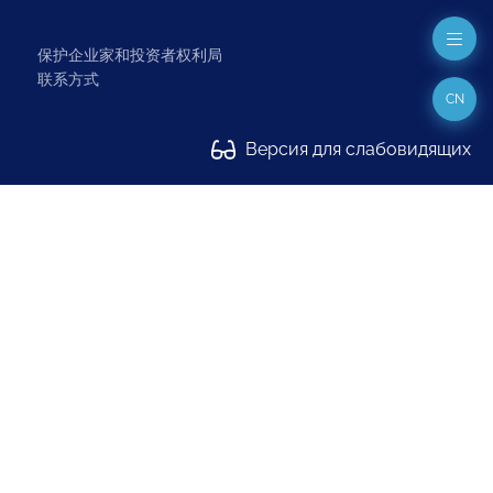
保护企业家和投资者权利局
联系方式
CN
Версия для слабовидящих