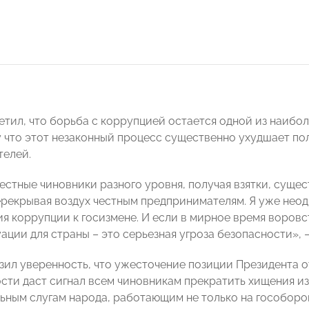
етил, что борьба с коррупцией остается одной из наибол
у что этот незаконный процесс существенно ухудшает по
елей.
стные чиновники разного уровня, получая взятки, суще
ерекрывая воздух честным предпринимателям. Я уже нео
я коррупции к госизмене. И если в мирное время воровст
ации для страны – это серьезная угроза безопасности», 
зил уверенность, что ужесточение позиции Президента 
ти даст сигнал всем чиновникам прекратить хищения из 
ьным слугам народа, работающим не только на гособорон