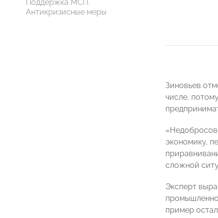
Поддержка МСП.
Антикризисные меры
Зиновьев отм
числе, потом
предпринимат
«Недобросове
экономику, п
приравнивани
сложной ситу
Эксперт выра
промышленнос
пример остал