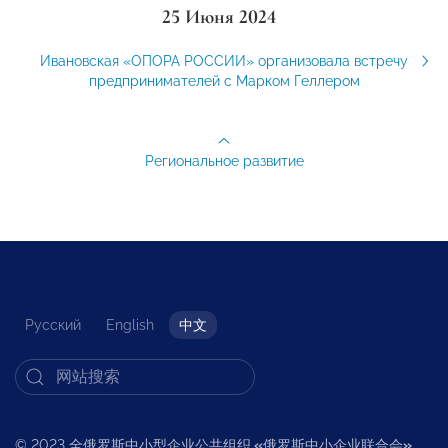
25 Июня 2024
Ивановская «ОПОРА РОССИИ» организовала встречу
предпринимателей с Марком Геллером
Региональное развитие
Русский
English
中文
© 2023 全俄罗斯中小型企业公共组织
«
俄罗斯中小企业联合会
»