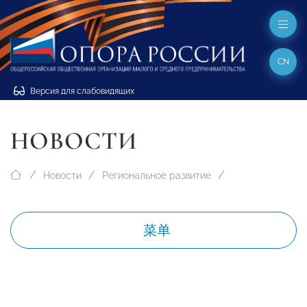
CN
Версия для слабовидящих
НОВОСТИ
Новости
Региональное развитие
菜单