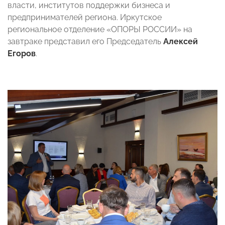
власти, институтов поддержки бизнеса и
предпринимателей региона. Иркутское
региональное отделение «ОПОРЫ РОССИИ» на
завтраке представил его Председатель
Алексей
Егоров
.