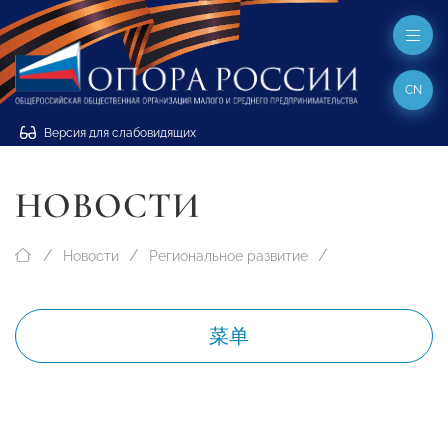
CN
Версия для слабовидящих
НОВОСТИ
Новости
Региональное развитие
菜单