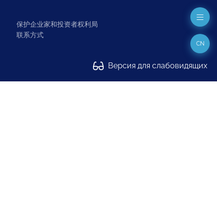
保护企业家和投资者权利局
联系方式
CN
Версия для слабовидящих