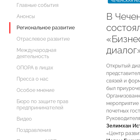
ЧЕЧЕНСКАЯ РЕ
Главные события
В Чече
Анонсы
состоя
Региональное развитие
«Бизнес
Отраслевое развитие
диалог
Международная
деятельность
Открытый диа
ОПОРА в лицах
представител
Пресса о нас
связей и фор
был приуроче
Особое мнение
Организован
Бюро по защите прав
мероприятие 
предпринимателей
почетных гос
Руководителя
Видео
Зелимхан Ис
Поздравления
«Центр разв