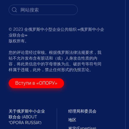
© 2023 全俄罗斯中小型企业公共组织
«
俄罗斯中小企
业联合会
»
版权所有。
您的评论需经过审核。根据俄罗斯法律法规要求，我
站不允许发布含有脏话和（或）人身攻击性质的内
容，将此类信息中的字母替换为点、破折号等符号同
样属于违规，此外，禁止任何形式的仇恨言论。
Вступи в «ОПОРУ»
关于俄罗斯中小企业
经理局和委员会
联合会 (ABOUT
地区
“OPORA RUSSIA”)
鉴定(Expertise)