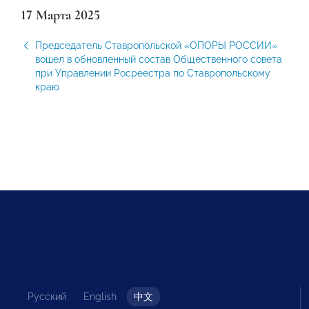
17 Марта 2025
Председатель Ставропольской «ОПОРЫ РОССИИ»
вошел в обновленный состав Общественного совета
при Управлении Росреестра по Ставропольскому
краю
Русский
English
中文