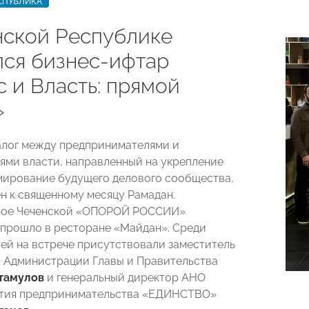
СПУБЛИКА
нской Республике
лся бизнес-ифтар
 и Власть: прямой
»
лог между предпринимателями и
ями власти, направленный на укрепление
мирование будущего делового сообщества,
н к священному месяцу Рамадан.
ное Чеченской «ОПОРОЙ РОССИИ»
прошло в ресторане «Майдан». Среди
тей на встрече присутствовали заместитель
 Администрации Главы и Правительства
тамулов
и генеральный директор АНО
ития предпринимательства «ЕДИНСТВО»