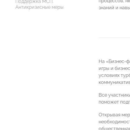
процессов, н
Поддержка МСП.
Антикризисные меры
знаний и навы
На «Бизнес-ф
игры и бизнес
условиях турб
коммуникатив
Все участник
поможет подг
Открывая ме
необходимост
общественная