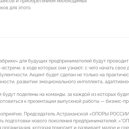
юансов и приобретением необходимых
ков для этого.
абрике» для будущих предпринимателей будут проводит
-встречи, в ходе которых они узнают, с чего начать свое д
улентности. Акцент будет сделан не только на практичес
ности, развитии эмоционального интеллекта, адаптивно
и будут поделены на команды, за каждой из которых буде
отовиться к презентации выпускной работы — бизнес-пр
роприятие, Председатель Астраханской «ОПОРЫ РОССИ
ь подготовки нового поколения предпринимателей: «“О
 организация, которая помогает и развивает малое и ср