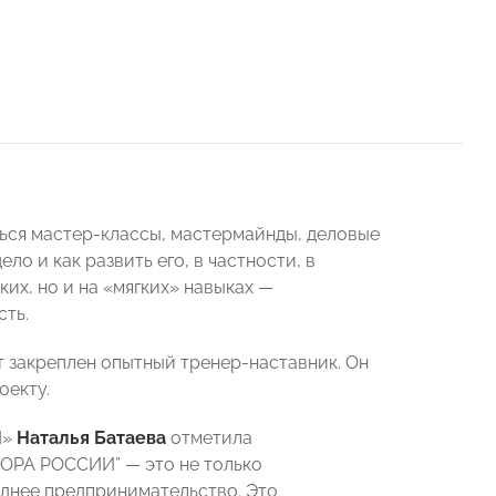
ься мастер-классы, мастермайнды, деловые
ело и как развить его, в частности, в
ких, но и на «мягких» навыках —
сть.
т закреплен опытный тренер-наставник. Он
оекту.
И»
Наталья Батаева
отметила
ПОРА РОССИИ” — это не только
еднее предпринимательство. Это