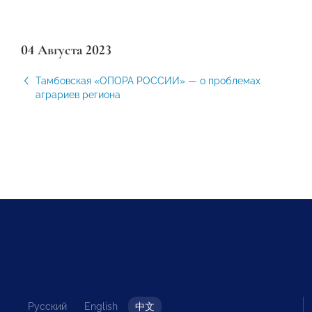
04 Августа 2023
Тамбовская «ОПОРА РОССИИ» — о проблемах
аграриев региона
Русский
English
中文