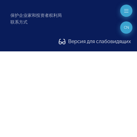
保护企业家和投资者权利局
联系方式
CN
Версия для слабовидящих