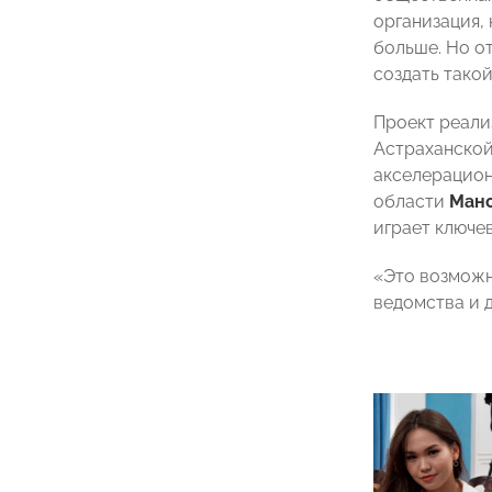
организация,
больше. Но о
создать тако
Проект реали
Астраханской
акселерацион
области
Манс
играет ключев
«Это возможн
ведомства и 