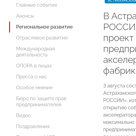
АСТРАХАНСКАЯ
Главные события
В Астр
Анонсы
РОССИИ
Региональное развитие
проект
Отраслевое развитие
предпр
Международная
деятельность
акселе
ОПОРА в лицах
фабрик
Пресса о нас
3 августа со
Особое мнение
Астраханског
Бюро по защите прав
РОССИИ», кот
предпринимателей
открытию соб
акселератора
Видео
максимально 
Поздравления
предпринимат