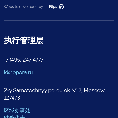
Website developed by —
Flips
执行管理层
+7 (495) 247 4777
id@opora.ru
2-y Samotechnyy pereulok № 7, Moscow,
127473
区域办事处
驻外代表