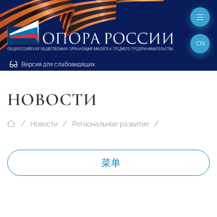
CN
Версия для слабовидящих
НОВОСТИ
Новости
Региональное развитие
菜单