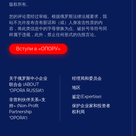
版权所有。
您的评论需经过审核。根据俄罗斯法律法规要求，我
站不允许发布含有脏话和（或）人身攻击性质的内
容，将此类信息中的字母替换为点、破折号等符号同
样属于违规，此外，禁止任何形式的仇恨言论。
Вступи в «ОПОРУ»
关于俄罗斯中小企业
经理局和委员会
联合会 (ABOUT
地区
“OPORA RUSSIA”)
鉴定(Expertise)
非营利伙伴关系«支
持» (Non-Profit
保护企业家和投资者
Partnership
权利局
“OPORA”)