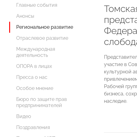
Главные события
Томск
Анонсы
предст
Региональное развитие
Федера
Отраслевое развитие
слобод
Международная
деятельность
Представите
участие в Со
ОПОРА в лицах
культурной а
Пресса о нас
привлечением
Рабочей гру
Особое мнение
бизнеса, сох
Бюро по защите прав
наследие.
предпринимателей
Видео
Поздравления