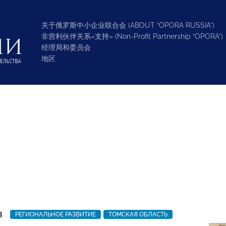
关于俄罗斯中小企业联合会 (ABOUT “OPORA RUSSIA”)
非营利伙伴关系«支持» (Non-Profit Partnership “OPORA”)
经理局和委员会
地区
4
РЕГИОНАЛЬНОЕ РАЗВИТИЕ
ТОМСКАЯ ОБЛАСТЬ