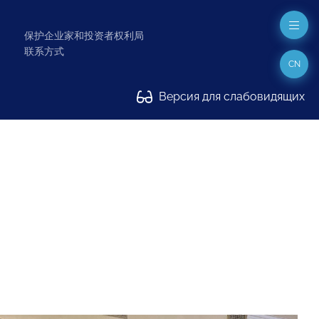
保护企业家和投资者权利局
联系方式
CN
Версия для слабовидящих