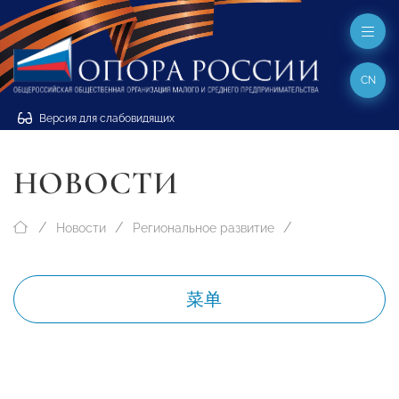
CN
Версия для слабовидящих
НОВОСТИ
Новости
Региональное развитие
菜单