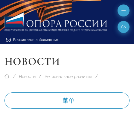
CN
Версия для слабовидящих
НОВОСТИ
Новости
Региональное развитие
菜单