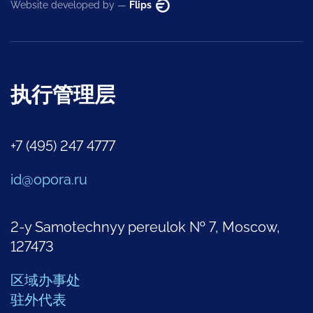
Website developed by —
Flips
执行管理层
+7 (495) 247 4777
id@opora.ru
2-y Samotechnyy pereulok № 7, Moscow,
127473
区域办事处
驻外代表