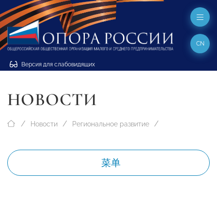
CN
Версия для слабовидящих
НОВОСТИ
Новости
Региональное развитие
菜单