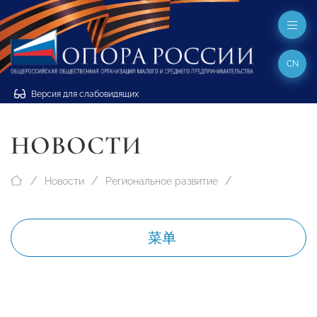
CN
Версия для слабовидящих
НОВОСТИ
Новости
Региональное развитие
菜单