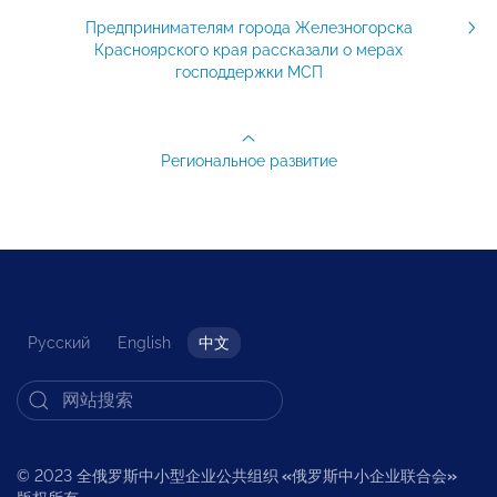
Предпринимателям города Железногорска
Красноярского края рассказали о мерах
господдержки МСП
Региональное развитие
Русский
English
中文
© 2023 全俄罗斯中小型企业公共组织
«
俄罗斯中小企业联合会
»