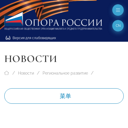
CN
Версия для слабовидящих
НОВОСТИ
Новости
Региональное развитие
菜单