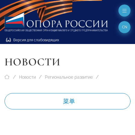
CN
Версия для слабовидящих
НОВОСТИ
Новости
Региональное развитие
菜单