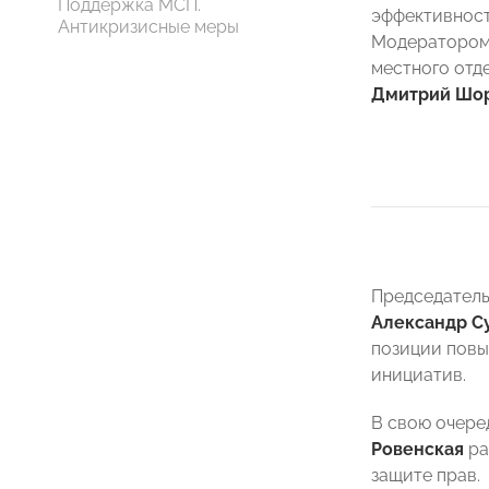
Поддержка МСП.
эффективност
Антикризисные меры
Модератором 
местного от
Дмитрий Шо
Председател
Александр С
позиции повы
инициатив.
В свою очере
Ровенская
ра
защите прав.