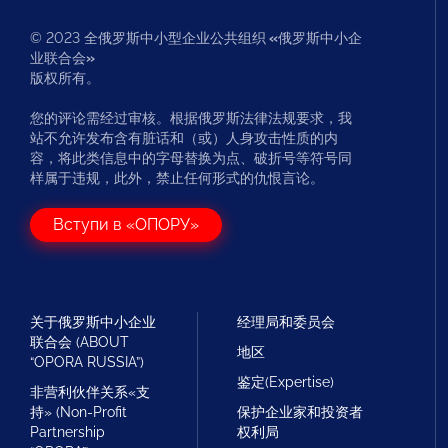
© 2023 全俄罗斯中小型企业公共组织
«
俄罗斯中小企
业联合会
»
版权所有。
您的评论需经过审核。根据俄罗斯法律法规要求，我
站不允许发布含有脏话和（或）人身攻击性质的内
容，将此类信息中的字母替换为点、破折号等符号同
样属于违规，此外，禁止任何形式的仇恨言论。
Вступи в «ОПОРУ»
关于俄罗斯中小企业
经理局和委员会
联合会 (ABOUT
地区
“OPORA RUSSIA”)
鉴定(Expertise)
非营利伙伴关系«支
持» (Non-Profit
保护企业家和投资者
Partnership
权利局