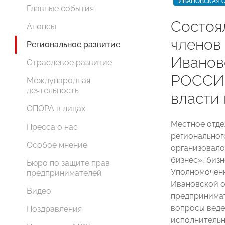
ИВАНОВСКАЯ 
Главные события
Состоя
Анонсы
членов
Региональное развитие
Ивано
Отраслевое развитие
РОССИИ
Международная
деятельность
власти 
ОПОРА в лицах
Местное отде
Пресса о нас
регионально
Особое мнение
организовало
бизнес», биз
Бюро по защите прав
Уполномоченн
предпринимателей
Ивановской о
Видео
предпринимат
вопросы веде
Поздравления
исполнительн