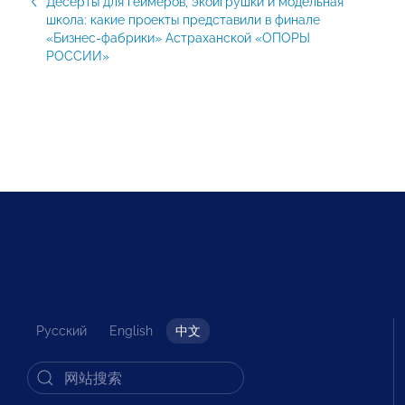
Десерты для геймеров, экоигрушки и модельная
школа: какие проекты представили в финале
«Бизнес-фабрики» Астраханской «ОПОРЫ
РОССИИ»
Русский
English
中文