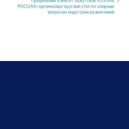
Профильный Комитет Иркутской «ОПОРЫ
РОССИИ» организовал круглый стол по спорным
вопросам индустрии развлечений