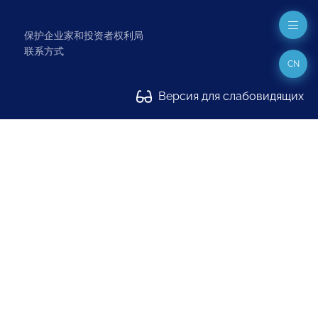
保护企业家和投资者权利局
联系方式
CN
Версия для слабовидящих