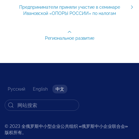
Предприниматели приняли участие в семинаре
Ивановской «ОПОРЫ РОССИИ» по налогам
Региональное развитие
Русский
English
中文
© 2023 全俄罗斯中小型企业公共组织
«
俄罗斯中小企业联合会
»
版权所有。