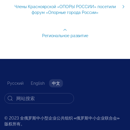
Члены Красноярской «ОПОРЫ РОССИИ» посетили
форум «Опорные города России»
Региональное развитие
Русский
English
中文
© 2023 全俄罗斯中小型企业公共组织
«
俄罗斯中小企业联合会
»
版权所有。