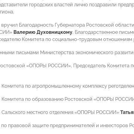
едставители городских властей лично поздравили предпр
гиона.
 вручил Благодарность Губернатора Ростовской област
ССИИ»
Валерию Духовницкому
, Благодарственное пись
седателю Комитета по социально-трудовым отношениям 
нными письмами Министерства экономического развития
Ростовской «ОПОРЫ РОССИИ», Председатель Комитета п
 Комитета по агропромышленному комплексу реготделе
ь Комитета по образованию Ростовской «ОПОРЫ РОССИ
ь Сальского местного отделения «ОПОРЫ РОССИИ»
Тать
о по правовой защите предпринимателей и инвесторов