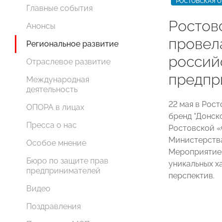
РОСТОВСКАЯ О
Главные события
Ростов
Анонсы
провел
Региональное развитие
россий
Отраслевое развитие
предпр
Международная
деятельность
22 мая в Рос
ОПОРА в лицах
бренд “Донск
Пресса о нас
Ростовской 
Министерства
Особое мнение
Мероприятие 
Бюро по защите прав
уникальных х
предпринимателей
перспектив.
Видео
Поздравления