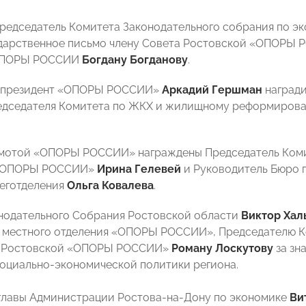
Председатель Комитета Законодательного собрания по э
дарственное письмо члену Совета Ростовской «ОПОРЫ 
«ОПОРЫ РОССИИ
Богдану Богданову
.
-президент «ОПОРЫ РОССИИ»
Аркадий Гершман
награди
дседателя Комитета по ЖКХ и жилищному реформиро
амотой «ОПОРЫ РОССИИ» награждены Председатель Ком
 «ОПОРЫ РОССИИ»
Ирина Гелевей
и Руководитель Бюро 
еготделения
Ольга Ковалева
.
нодательного Собрания Ростовской области
Виктор Хал
 местного отделения «ОПОРЫ РОССИИ», Председателю К
г Ростовской «ОПОРЫ РОССИИ»
Роману Лоскутову
за зн
оциально-экономической политики региона.
главы Администрации Ростова-на-Дону по экономике
Ви