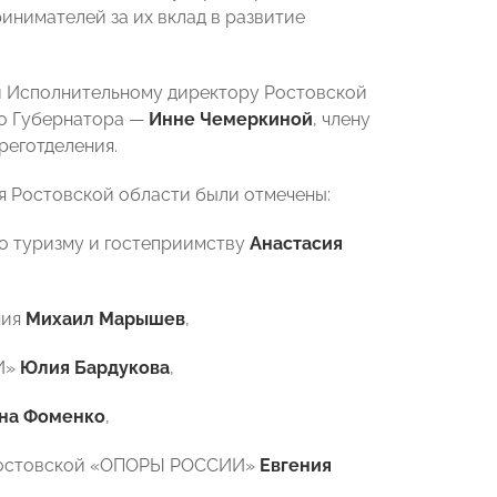
инимателей за их вклад в развитие
и Исполнительному директору Ростовской
мо Губернатора —
Инне Чемеркиной
, члену
реготделения.
 Ростовской области были отмечены:
о туризму и гостеприимству
Анастасия
ния
Михаил Марышев
,
И»
Юлия Бардукова
,
яна Фоменко
,
 Ростовской «ОПОРЫ РОССИИ»
Евгения