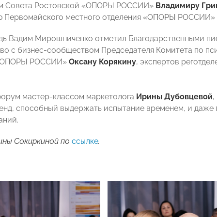
ам Совета Ростовской «ОПОРЫ РОССИИ»
Владимиру Гри
ю Первомайского местного отделения «ОПОРЫ РОССИИ»
дь Вадим Мирошниченко отметил Благодарственными пис
во с бизнес-сообществом Председателя Комитета по пс
 «ОПОРЫ РОССИИ»
Оксану Корякину
, экспертов реготде
форум мастер-классом маркетолога
Ирины Дубовцевой
,
енд, способный выдержать испытание временем, и даже
аний.
ины Сокиркиной по
ссылке
.