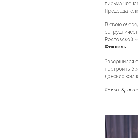
письма член
Председател
В свою очере
сотрудничест
Ростовской
Фиксель
.
Завершился 
построить бр
донских комп
Фото: Крист