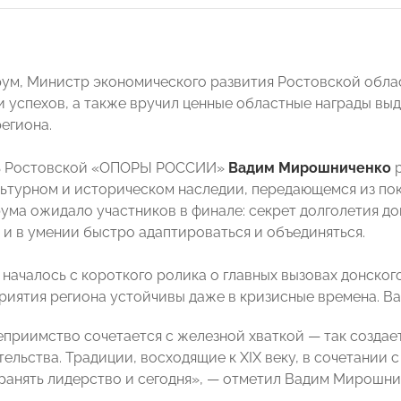
ум, Министр экономического развития Ростовской обл
и успехов, а также вручил ценные областные награды в
егиона.
ь Ростовской «ОПОРЫ РОССИИ»
Вадим Мирошниченко
р
ьтурном и историческом наследии, передающемся из пок
ума ожидало участников в финале: секрет долголетия до
о и в умении быстро адаптироваться и объединяться.
началось с короткого ролика о главных вызовах донског
риятия региона устойчивы даже в кризисные времена. В
приимство сочетается с железной хваткой — так создае
ельства. Традиции, восходящие к XIX веку, в сочетании 
ранять лидерство и сегодня», — отметил Вадим Мирошни