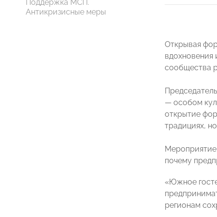
Поддержка МСП.
Антикризисные меры
Открывая фор
вдохновения 
сообщества р
Председател
— особом кул
открытие фор
традициях, н
Мероприятие 
почему предп
«Южное госте
предпринимат
регионам сох