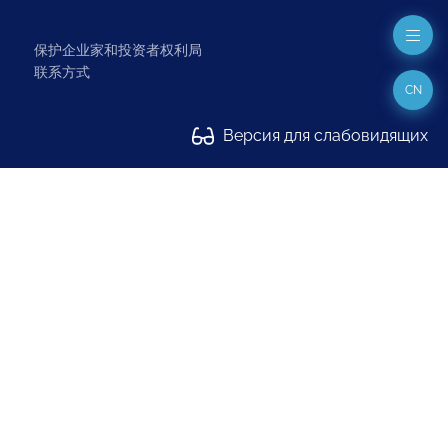
保护企业家和投资者权利局
联系方式
CN
Версия для слабовидящих