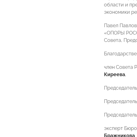
области и пр
экономики ре
Павел Павлов
«ОПОРЫ РО
Совета, Пред
Благодарстве
член Совета 
Киреева
,
Председатель
Председател
Председател
эксперт Бюр
Бражникова
.