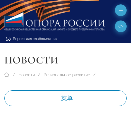
CN
Версия для слабовидящих
НОВОСТИ
Новости
Региональное развитие
菜单