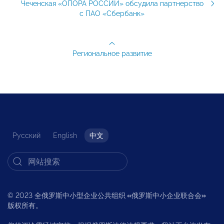
Чеченская «ОПОРА РОССИИ» обсудила партнерство
с ПАО «Сбербанк»
Региональное развитие
Русский
English
中文
© 2023 全俄罗斯中小型企业公共组织
«
俄罗斯中小企业联合会
»
版权所有。