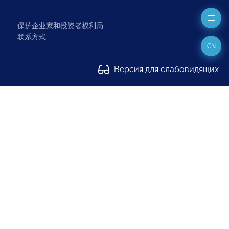
保护企业家和投资者权利局
联系方式
CN
Версия для слабовидящих