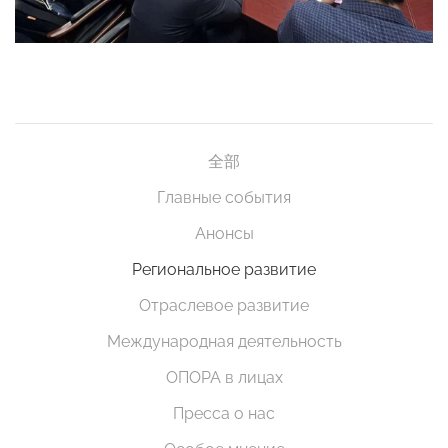
全部
Главные события
Анонсы
Региональное развитие
Отраслевое развитие
Международная деятельность
ОПОРА в лицах
Пресса о нас