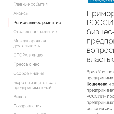
ПРИМОРСКИЙ 
Главные события
Примор
Анонсы
РОССИИ
Региональное развитие
бизнес
Отраслевое развитие
предпр
Международная
деятельность
вопрос
ОПОРА в лицах
власть
Пресса о нас
Врио Уполном
Особое мнение
предпринима
Бюро по защите прав
Кошелева
и 
предпринимателей
предпринима
РОССИИ» про
Видео
предпринимат
Поздравления
решения сист