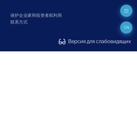
保护企业家和投资者权利局
联系方式
CN
Версия для слабовидящих