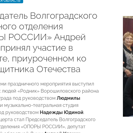
Я ОБЛАСТЬ
датель Волгоградского
ного отделения
Ы РОССИИ» Андрей
принял участие в
те, приуроченном ко
щитника Отечества
ми праздничного мероприятия выступил
 людей «Родник» Ворошиловского района
града под руководством
Людмилы
и музыкально-театральная студия
од руководством
Надежды Юдиной
.
церта стал
Председатель Волгоградского
тделения «ОПОРЫ РОССИИ», депутат