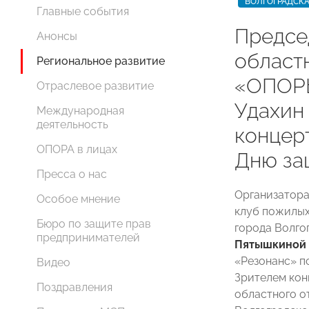
ВОЛГОГРАДСКА
Главные события
Предсе
Анонсы
област
Региональное развитие
«ОПОР
Отраслевое развитие
Удахин 
Международная
деятельность
концер
ОПОРА в лицах
Дню за
Пресса о нас
Организатора
Особое мнение
клуб пожилых
Бюро по защите прав
города Волго
предпринимателей
Пятышкиной
«Резонанс» п
Видео
Зрителем кон
Поздравления
областного о