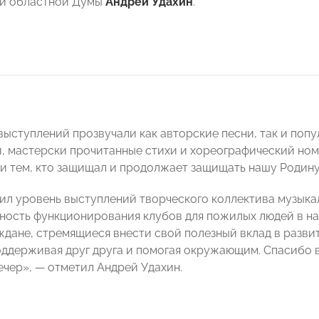
й областной Думы
Андрей Удахин
.
выступлений прозвучали как авторские песни, так и поп
, мастерски прочитанные стихи и хореографический ном
и тем, кто защищал и продолжает защищать нашу Родину к
ил уровень выступлений творческого коллектива музыкал
ность функционирования клубов для пожилых людей в на
ждане, стремящиеся внести свой полезный вклад в разв
оддерживая друг друга и помогая окружающим. Спасибо 
ечер», — отметил Андрей Удахин.