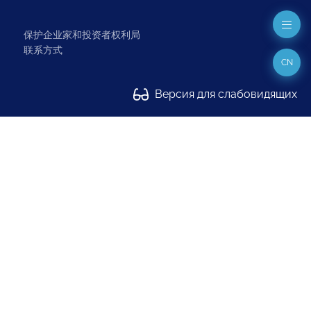
保护企业家和投资者权利局
联系方式
CN
Версия для слабовидящих