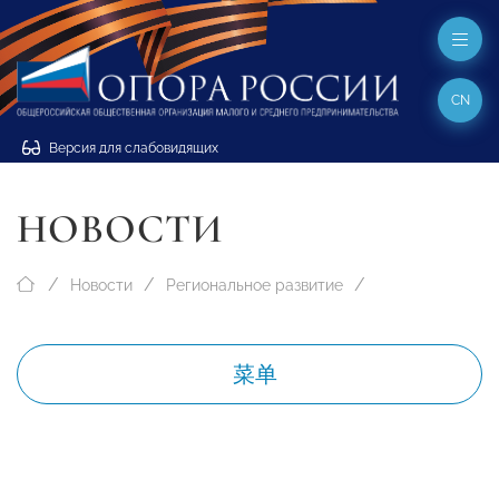
CN
Версия для слабовидящих
НОВОСТИ
Новости
Региональное развитие
菜单