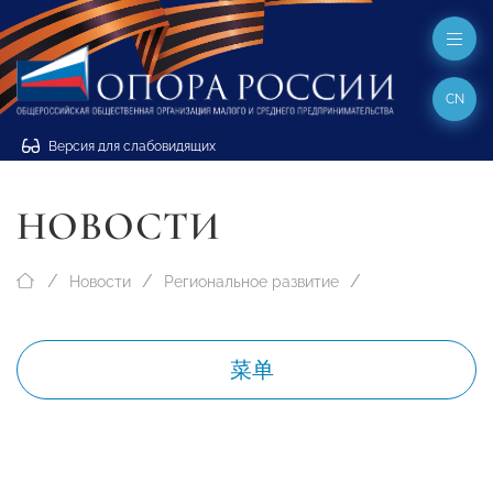
CN
Версия для слабовидящих
НОВОСТИ
Новости
Региональное развитие
菜单