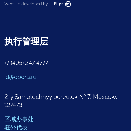
Website developed by —
Flips
执行管理层
+7 (495) 247 4777
id@opora.ru
2-y Samotechnyy pereulok № 7, Moscow,
127473
区域办事处
驻外代表