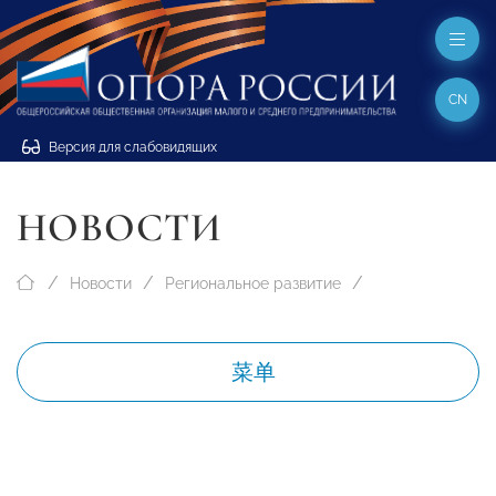
CN
Версия для слабовидящих
НОВОСТИ
Новости
Региональное развитие
菜单