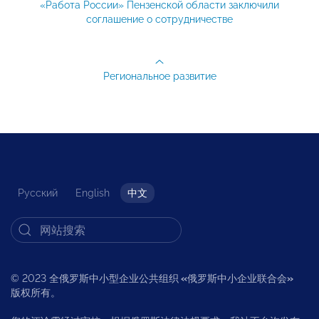
«Работа России» Пензенской области заключили
соглашение о сотрудничестве
Региональное развитие
Русский
English
中文
© 2023 全俄罗斯中小型企业公共组织
«
俄罗斯中小企业联合会
»
版权所有。