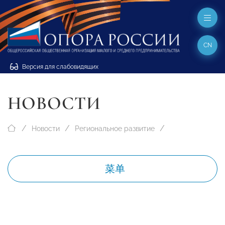
CN
Версия для слабовидящих
НОВОСТИ
Новости
Региональное развитие
菜单