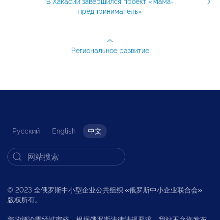
В Хакасии завершился проект «Мама-
предприниматель»
Региональное развитие
Русский
English
中文
© 2023 全俄罗斯中小型企业公共组织
«
俄罗斯中小企业联合会
»
版权所有。
您的评论需经过审核。根据俄罗斯法律法规要求，我站不允许发布