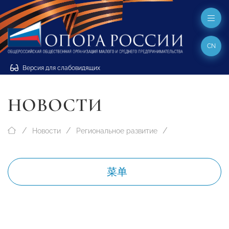
CN
Версия для слабовидящих
НОВОСТИ
Новости
Региональное развитие
菜单