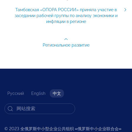
Тамбовская «ОПОРА РОССИИ» приняла участие в
заседании рабочей группы по анализу экономики и
инфляции в регионе
Региональное развитие
Русский
English
中文
© 2023 全俄罗斯中小型企业公共组织
«
俄罗斯中小企业联合会
»