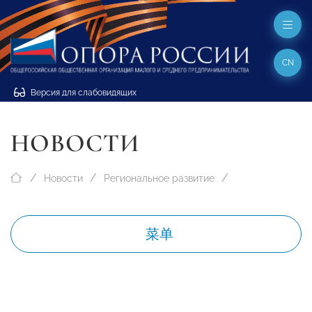
CN
Версия для слабовидящих
НОВОСТИ
Новости
Региональное развитие
菜单