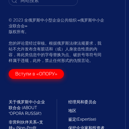
© 2023 全俄罗斯中小型企业公共组织
«
俄罗斯中小企
业联合会
»
版权所有。
您的评论需经过审核。根据俄罗斯法律法规要求，我
站不允许发布含有脏话和（或）人身攻击性质的内
容，将此类信息中的字母替换为点、破折号等符号同
样属于违规，此外，禁止任何形式的仇恨言论。
Вступи в «ОПОРУ»
关于俄罗斯中小企业
经理局和委员会
联合会 (ABOUT
地区
“OPORA RUSSIA”)
鉴定(Expertise)
非营利伙伴关系«支
持» (Non-Profit
保护企业家和投资者