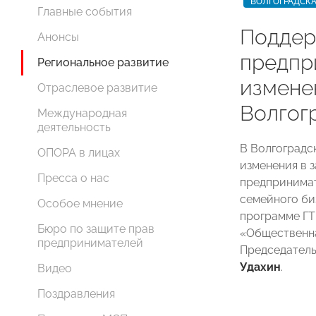
ВОЛГОГРАДСКА
Главные события
Поддер
Анонсы
предпр
Региональное развитие
измене
Отраслевое развитие
Волгог
Международная
деятельность
В Волгоградс
ОПОРА в лицах
изменения в з
Пресса о нас
предпринимат
семейного би
Особое мнение
программе ГТ
Бюро по защите прав
«Общественна
предпринимателей
Председател
Удахин
.
Видео
Поздравления