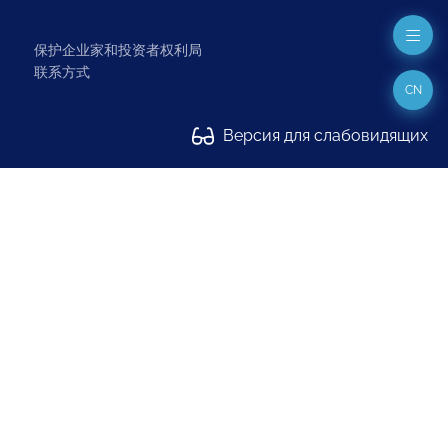
保护企业家和投资者权利局
联系方式
CN
Версия для слабовидящих