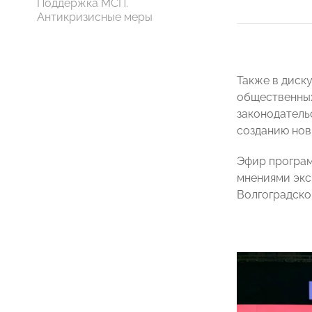
Поддержка МСП.
Антикризисные меры
Также в диск
общественных
законодатель
созданию нов
Эфир програм
мнениями экс
Волгоградско