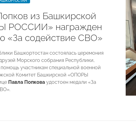
БАШКОРТОСТАН
Попков из Башкирской
Ы РОССИИ» награжден
ю «За содействие СВО»
блики Башкортостан состоялась церемония
друзей Морского собрания Республики,
помощь участникам специальной военной
ужской Комитет Башкирской «ОПОРЫ
ице
Павла Попкова
удостоен медали «За
ВО».