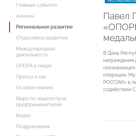
РЕСПУБЛИКА 
Главные события
Павел 
Анонсы
«ОПОР
Региональное развитие
медаль
Отраслевое развитие
Международная
В День Респу
деятельность
награждения 
ОПОРА в лицах
оказывающих 
операции. М
Пресса о нас
РОССИИ» в л
Особое мнение
содействие С
Бюро по защите прав
предпринимателей
Видео
Поздравления