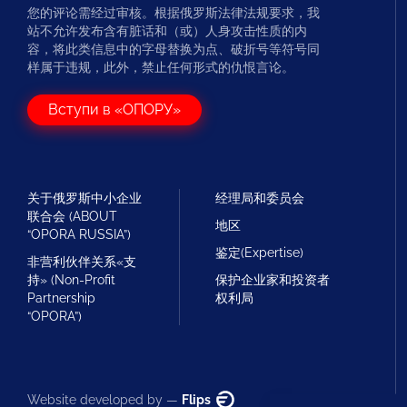
您的评论需经过审核。根据俄罗斯法律法规要求，我
站不允许发布含有脏话和（或）人身攻击性质的内
容，将此类信息中的字母替换为点、破折号等符号同
样属于违规，此外，禁止任何形式的仇恨言论。
Вступи в «ОПОРУ»
关于俄罗斯中小企业
经理局和委员会
联合会 (ABOUT
地区
“OPORA RUSSIA”)
鉴定(Expertise)
非营利伙伴关系«支
持» (Non-Profit
保护企业家和投资者
Partnership
权利局
“OPORA”)
Website developed by —
Flips