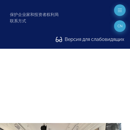
保护企业家和投资者权利局
联系方式
CN
Версия для слабовидящих