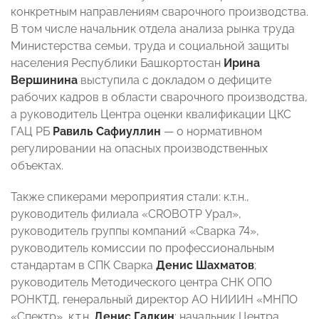
конкретным направлениям сварочного производства.
В том числе начальник отдела анализа рынка труда
Министерства семьи, труда и социальной защиты
населения Республики Башкортостан
Ирина
Вершинина
выступила с докладом о дефиците
рабочих кадров в области сварочного производства,
а руководитель Центра оценки квалификации ЦКС
ГАЦ РБ
Равиль Сафиуллин
— о нормативном
регулировании на опасных производственных
объектах.
Также спикерами мероприятия стали: к.т.н.,
руководитель филиала «CROBOTP Урал»,
руководитель группы компаний «Сварка 74»,
руководитель комиссии по профессиональным
стандартам в СПК Сварка
Денис Шахматов
;
руководитель Методического центра СНК ОПО
РОНКТД, генеральный директор АО НИИИН «МНПО
«Спектр», к.т.н.
Денис Галкин
; начальник Центра