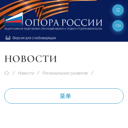
CN
Версия для слабовидящих
НОВОСТИ
Новости
Региональное развитие
菜单