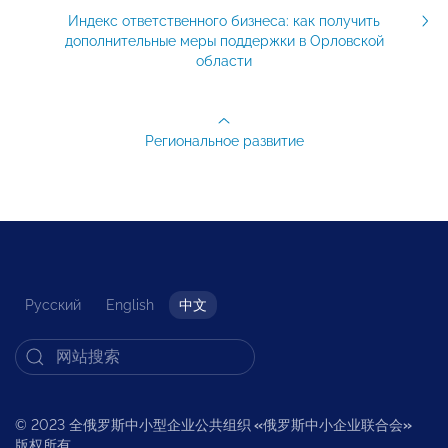
Индекс ответственного бизнеса: как получить
дополнительные меры поддержки в Орловской
области
Региональное развитие
Русский
English
中文
© 2023 全俄罗斯中小型企业公共组织
«
俄罗斯中小企业联合会
»
版权所有。