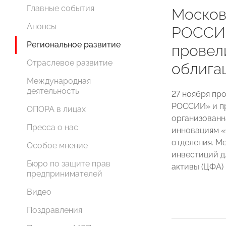
Главные события
Москов
Анонсы
РОССИИ
Региональное развитие
провел
Отраслевое развитие
облига
Международная
деятельность
27 ноября пр
РОССИИ» и пр
ОПОРА в лицах
организованн
Пресса о нас
инновациям 
отделения. М
Особое мнение
инвестиций д
Бюро по защите прав
активы (ЦФА) 
предпринимателей
Видео
Поздравления