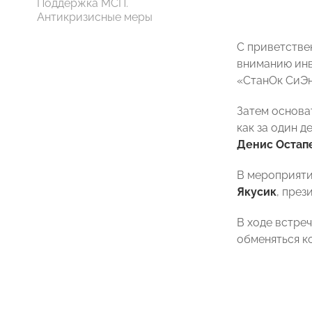
Поддержка МСП.
Антикризисные меры
С приветстве
вниманию инв
«СтанОк СиЭн
Затем основа
как за один д
Денис Остап
В мероприяти
Якусик
, пре
В ходе встре
обменяться к