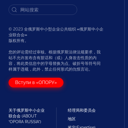
© 2023 全俄罗斯中小型企业公共组织
«
俄罗斯中小企
业联合会
»
版权所有。
您的评论需经过审核。根据俄罗斯法律法规要求，我
站不允许发布含有脏话和（或）人身攻击性质的内
容，将此类信息中的字母替换为点、破折号等符号同
样属于违规，此外，禁止任何形式的仇恨言论。
Вступи в «ОПОРУ»
关于俄罗斯中小企业
经理局和委员会
联合会 (ABOUT
地区
“OPORA RUSSIA”)
鉴定(Expertise)