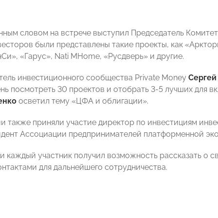
нным словом на встрече выступил Председатель Комите
есторов были представлены такие проекты, как «Арктор
Си», «Гарус», Nati MHome, «Русдверь» и другие.
тель инвестиционного сообщества Private Money
Сергей
ень посмотреть 30 проектов и отобрать 3-5 лучших для в
енко
осветил тему «ЦФА и облигации».
и также приняли участие директор по инвестициям инве
зидент Ассоциации предпринимателей платформенной э
чи каждый участник получил возможность рассказать о с
онтактами для дальнейшего сотрудничества.