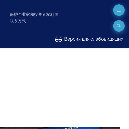
保护企业家和投资者权利局
联系方式
CN
Версия для слабовидящих