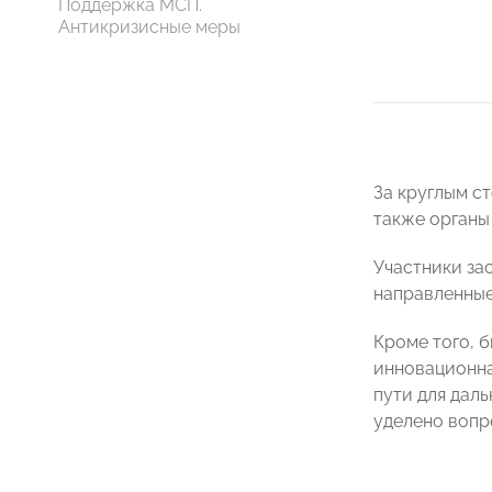
Поддержка МСП.
Антикризисные меры
За круглым с
также органы
Участники за
направленные
Кроме того, 
инновационна
пути для дал
уделено вопр