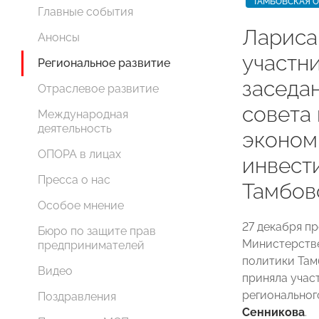
ТАМБОВСКАЯ 
Главные события
Лариса
Анонсы
участн
Региональное развитие
заседа
Отраслевое развитие
совета
Международная
деятельность
эконом
ОПОРА в лицах
инвест
Пресса о нас
Тамбов
Особое мнение
27 декабря п
Бюро по защите прав
Министерств
предпринимателей
политики Там
Видео
приняла учас
регионально
Поздравления
Сенникова
.