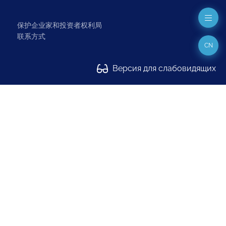
保护企业家和投资者权利局
联系方式
CN
Версия для слабовидящих