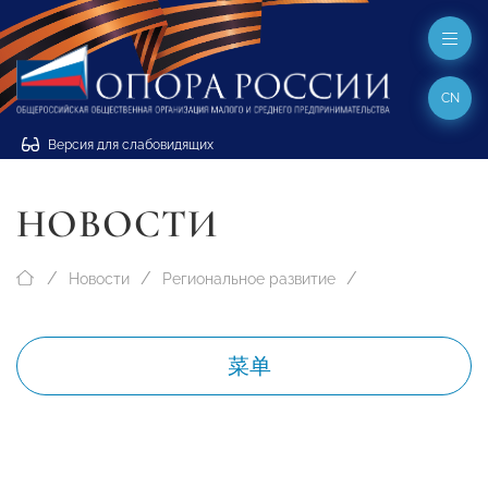
CN
Версия для слабовидящих
НОВОСТИ
Новости
Региональное развитие
菜单