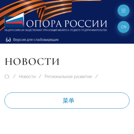
CN
Версия для слабовидящих
НОВОСТИ
Новости
Региональное развитие
菜单