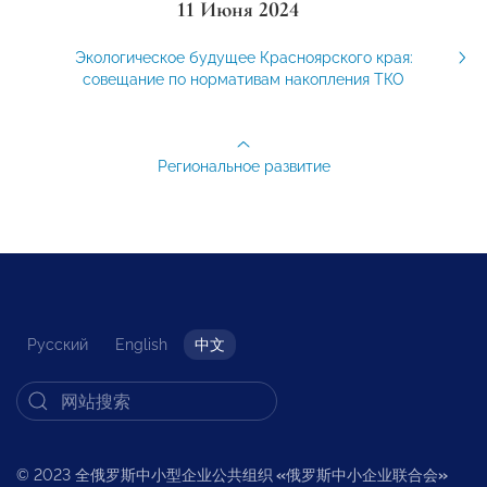
11 Июня 2024
Экологическое будущее Красноярского края:
совещание по нормативам накопления ТКО
Региональное развитие
Русский
English
中文
© 2023 全俄罗斯中小型企业公共组织
«
俄罗斯中小企业联合会
»