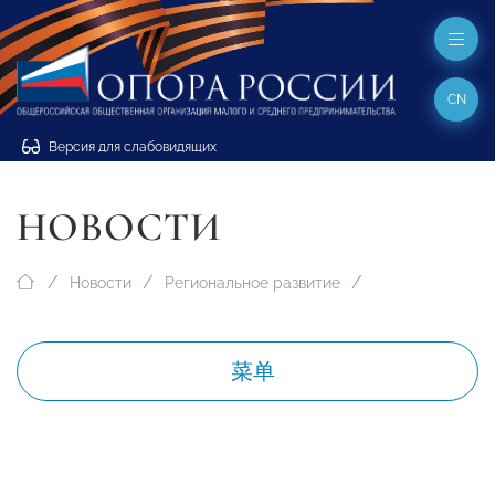
CN
Версия для слабовидящих
НОВОСТИ
Новости
Региональное развитие
菜单